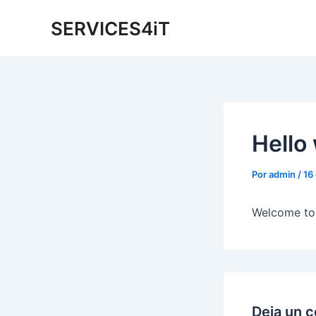
Ir
SERVICES4iT
al
contenido
Hello
Por
admin
/
16
Welcome to W
Deja un 